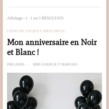
Affichage : 1 - 1 sur 1 RÉSULTATS
COUPS DE CŒUR ET IDÉES DÉCO
Mon anniversaire en Noir
et Blanc !
PAR
LAURA
MISE À JOUR LE
17 MARS 2021