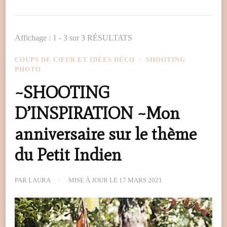
Affichage : 1 - 3 sur 3 RÉSULTATS
COUPS DE CŒUR ET IDÉES DÉCO
SHOOTING
PHOTO
~SHOOTING
D’INSPIRATION ~Mon
anniversaire sur le thème
du Petit Indien
PAR
LAURA
MISE À JOUR LE
17 MARS 2021