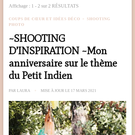
Affichage : 1 - 2 sur 2 RÉSULTATS
COUPS DE CŒUR ET IDÉES DÉCO
SHOOTING
PHOTO
~SHOOTING
D’INSPIRATION ~Mon
anniversaire sur le thème
du Petit Indien
PAR
LAURA
MISE À JOUR LE
17 MARS 2021