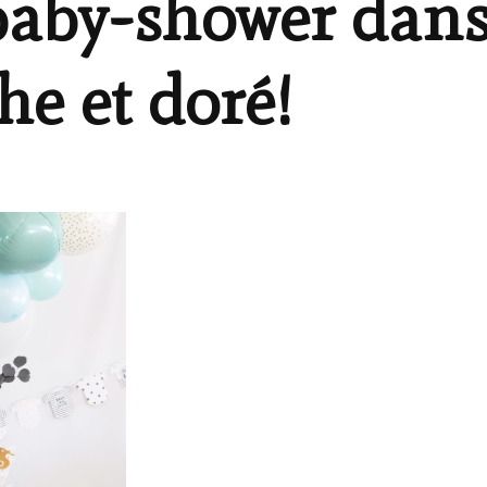
baby-shower dan
he et doré!