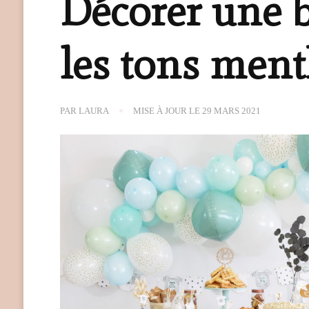
Décorer une 
les tons ment
PAR
LAURA
MISE À JOUR LE
29 MARS 2021