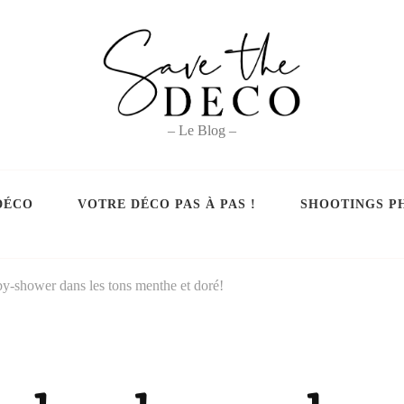
– Le Blog –
DÉCO
VOTRE DÉCO PAS À PAS !
SHOOTINGS P
y-shower dans les tons menthe et doré!